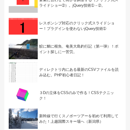
ライドショー➁）。jQuery技術➀－➁。
レスポンシブ対応のクリック式スライドショ
ー！プラグインを使わないjQuery技術➀
鮫に鯛に根魚、奄美大島釣行記（第一弾）！ポ
イント探しに一苦労。
ディレクトリ内にある最新のCSVファイルを読
み込む。PHP初心者日記！
３Dの立体をCSSのみで作る！CSSテクニッ
ク！
新幹線で行くスノボーツアーを初めて利用して
みた！上越国際スキー場へ（新潟県）