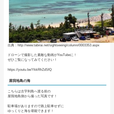
出典：http://www.tabirai.net/sightseeing/column/0003353.aspx
ドローンで撮影した素敵な動画がYouTubeに！
ぜひご覧になってみてください！
https://youtu.be/YkkRfrZdSfQ
屋我地島の海
こちらは古宇利島へ渡る前の
屋我地島側から撮った写真です！
駐車場がありますので路上駐車せずに
ゆっくりと海を堪能できます！