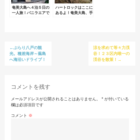
奄美大島へ４泊５日の
ハートロックはここに
一人旅！バニラエアで
あるよ！奄美大島、手
はお預け荷物料金に注
広海岸散策。
意しましょう。
←ぶらり八戸の観
涼を求めて等々力渓
光。種差海岸～蕪島
谷！２３区内唯一の
へ海沿いドライブ！
渓谷を散策！→
コメントを残す
メールアドレスが公開されることはありません。 * が付いている
欄は必須項目です
コメント
※