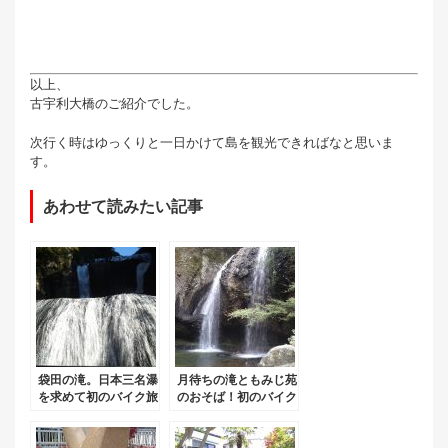
以上、
古宇利大橋のご紹介でした。
次行く時はゆっくりと一日かけて島を観光できればなと思いま
す。
あわせて読みたい記事
袋田の滝。日本三名瀑
月待ちの滝ともみじ苑
を求めて初のバイク旅
のおそば！初のバイク
➀！
旅➁