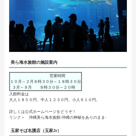
美ら海水族館の施設案内
営業時間
１０月～２月
８時３０分～１８時３０分
３月～９月
８時３０分～２０時
入館料金は
大人１８５０円、中人１２３０円、小人６１０円。
詳しくは公式ホームページをどうぞ！
リンク＞ 沖縄美ら海水族館-沖縄の神秘をありのまま-
玉家そば名護店（玉家Jr）