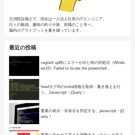
元消防設備士で、現在は一人法人社長のITエンジニア。
日々の勉強、趣味の釣りや旅、前職のこと等々。
脳内のアウトプットを書き綴っています。
最近の投稿
vagrant up時にエラーが出た時の対処法（Windo
ws10）Failed to locate the powershell…
headタグ内のmeta情報を取得・書き換えを行
う。Javascript・jQuery！
要素の表示・非表示を判定する。javascript・jQ
uery！
要素に合わせて高さを調整する（クリック式ス