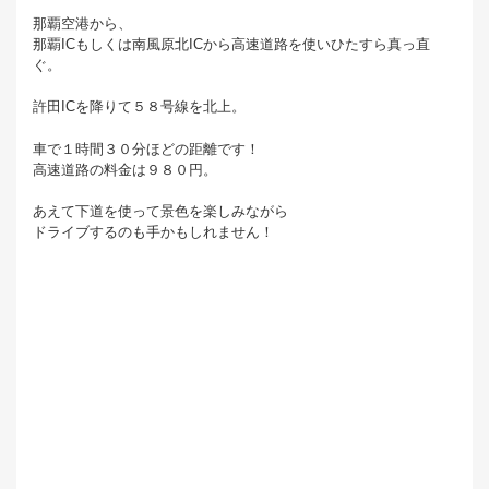
那覇空港から、
那覇ICもしくは南風原北ICから高速道路を使いひたすら真っ直
ぐ。
許田ICを降りて５８号線を北上。
車で１時間３０分ほどの距離です！
高速道路の料金は９８０円。
あえて下道を使って景色を楽しみながら
ドライブするのも手かもしれません！