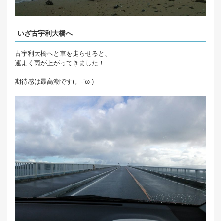
いざ古宇利大橋へ
古宇利大橋へと車を走らせると、
運よく雨が上がってきました！
期待感は最高潮です(。-`ω-)