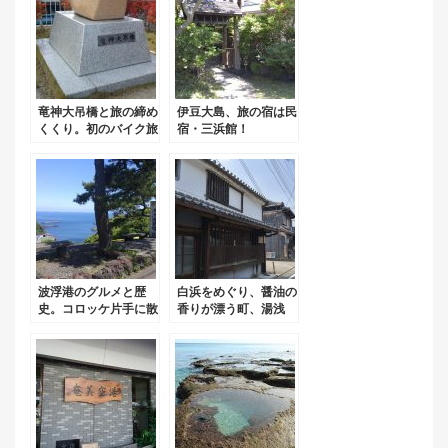
竜神大吊橋と旅の締め
伊豆大島、旅の宿は民
くくり。初のバイク旅
宿・三浜館！
➂
波浮港のグルメと歴
白浜をめぐり、醤油の
史。コロッケ片手に散
香りが漂う町、湯浅
策はいかが？
へ！和歌山県バイク旅
（ラスト）