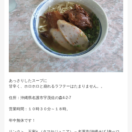
あっさりしたスープに
甘辛く、ホロホロと崩れるラフテーはたまりません。。
住所：沖縄県名護市宇茂佐の森4-2-7
営業時間：１０時３０分～１８時。
年中無休です！
リンク＞ 玉家jr （タマヤジュニア） – 名護市/沖縄そば [食べロ