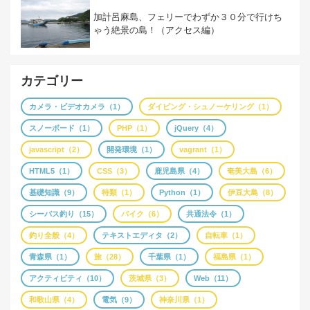
加計呂麻島、フェリーでわずか３０分で行けち
ゃう絶景の島！（アクセス編）
カテゴリー
カメラ・ビデオカメラ（1）
ダイビング・シュノーケリング（1）
スノーボード（1）
PHP（1）
jQuery（4）
javascript（2）
開発環境（1）
vagrant（1）
HTML5（1）
CSS（3）
鹿児島県（4）
奄美大島（6）
基礎知識（9）
特類（1）
Python（1）
伊豆大島（8）
シーバス釣り（15）
バイク（6）
共通法令（1）
釣り全般（4）
テキストエディタ（2）
自転車（1）
青森県（1）
旅（28）
千葉県（1）
福島県（1）
アクティビティ（10）
茨城県（3）
Web（11）
和歌山県（4）
電気（9）
神奈川県（1）