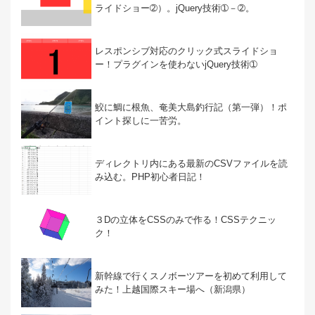
ライドショー➁）。jQuery技術➀－➁。
レスポンシブ対応のクリック式スライドショ
ー！プラグインを使わないjQuery技術➀
鮫に鯛に根魚、奄美大島釣行記（第一弾）！ポ
イント探しに一苦労。
ディレクトリ内にある最新のCSVファイルを読
み込む。PHP初心者日記！
３Dの立体をCSSのみで作る！CSSテクニッ
ク！
新幹線で行くスノボーツアーを初めて利用して
みた！上越国際スキー場へ（新潟県）