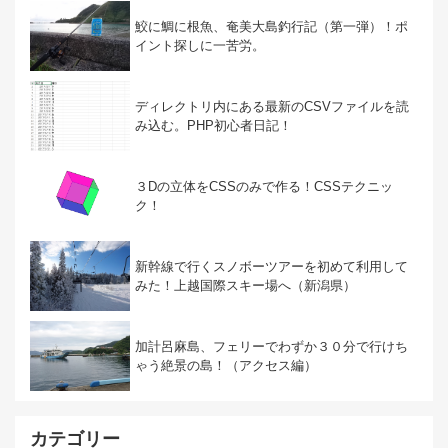
鮫に鯛に根魚、奄美大島釣行記（第一弾）！ポ
イント探しに一苦労。
ディレクトリ内にある最新のCSVファイルを読
み込む。PHP初心者日記！
３Dの立体をCSSのみで作る！CSSテクニッ
ク！
新幹線で行くスノボーツアーを初めて利用して
みた！上越国際スキー場へ（新潟県）
加計呂麻島、フェリーでわずか３０分で行けち
ゃう絶景の島！（アクセス編）
カテゴリー