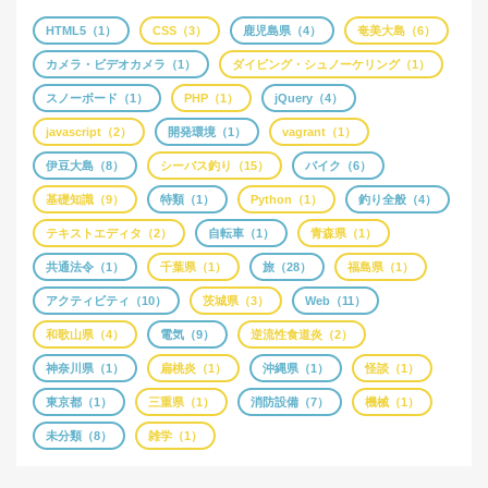
HTML5（1）
CSS（3）
鹿児島県（4）
奄美大島（6）
カメラ・ビデオカメラ（1）
ダイビング・シュノーケリング（1）
スノーボード（1）
PHP（1）
jQuery（4）
javascript（2）
開発環境（1）
vagrant（1）
伊豆大島（8）
シーバス釣り（15）
バイク（6）
基礎知識（9）
特類（1）
Python（1）
釣り全般（4）
テキストエディタ（2）
自転車（1）
青森県（1）
共通法令（1）
千葉県（1）
旅（28）
福島県（1）
アクティビティ（10）
茨城県（3）
Web（11）
和歌山県（4）
電気（9）
逆流性食道炎（2）
神奈川県（1）
扁桃炎（1）
沖縄県（1）
怪談（1）
東京都（1）
三重県（1）
消防設備（7）
機械（1）
未分類（8）
雑学（1）