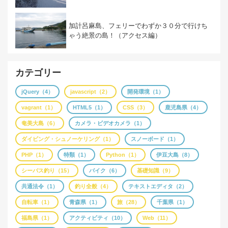
加計呂麻島、フェリーでわずか３０分で行けち
ゃう絶景の島！（アクセス編）
カテゴリー
jQuery（4）
javascript（2）
開発環境（1）
vagrant（1）
HTML5（1）
CSS（3）
鹿児島県（4）
奄美大島（6）
カメラ・ビデオカメラ（1）
ダイビング・シュノーケリング（1）
スノーボード（1）
PHP（1）
特類（1）
Python（1）
伊豆大島（8）
シーバス釣り（15）
バイク（6）
基礎知識（9）
共通法令（1）
釣り全般（4）
テキストエディタ（2）
自転車（1）
青森県（1）
旅（28）
千葉県（1）
福島県（1）
アクティビティ（10）
Web（11）