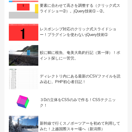
要素に合わせて高さを調整する（クリック式ス
ライドショー➁）。jQuery技術➀－➁。
レスポンシブ対応のクリック式スライドショ
ー！プラグインを使わないjQuery技術➀
鮫に鯛に根魚、奄美大島釣行記（第一弾）！ポ
イント探しに一苦労。
ディレクトリ内にある最新のCSVファイルを読
み込む。PHP初心者日記！
３Dの立体をCSSのみで作る！CSSテクニッ
ク！
新幹線で行くスノボーツアーを初めて利用して
みた！上越国際スキー場へ（新潟県）