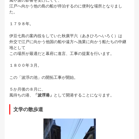
風や波の影響を受けにくく、
江戸へ向かう他の島の船が停泊するのに便利な場所となりまし
た。
１７９８年。
伊豆七島の案内役をしていた秋廣平六（あきひろへいろく）は
外交で江戸に向かう他国の船や遠方へ漁業に向かう船たちの中継
地として
この場所が最適だと幕府に進言、工事の提案を行います。
１８００年３月。
この「波浮の池」の開拓工事が開始。
５か月後の８月に、
風待ちの港、
「波浮港」
として開港することになります。
文学の散歩道