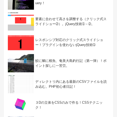
uery！
要素に合わせて高さを調整する（クリック式ス
ライドショー➁）。jQuery技術➀－➁。
レスポンシブ対応のクリック式スライドショ
ー！プラグインを使わないjQuery技術➀
鮫に鯛に根魚、奄美大島釣行記（第一弾）！ポ
イント探しに一苦労。
ディレクトリ内にある最新のCSVファイルを読
み込む。PHP初心者日記！
３Dの立体をCSSのみで作る！CSSテクニッ
ク！