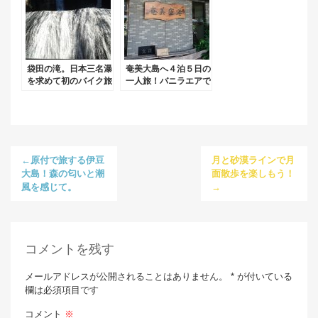
袋田の滝。日本三名瀑
奄美大島へ４泊５日の
を求めて初のバイク旅
一人旅！バニラエアで
➀！
はお預け荷物料金に注
意しましょう。
←原付で旅する伊豆
月と砂漠ラインで月
大島！森の匂いと潮
面散歩を楽しもう！
風を感じて。
→
コメントを残す
メールアドレスが公開されることはありません。 * が付いている
欄は必須項目です
コメント
※