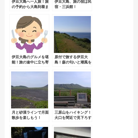
伊豆大島へ一人旅！旅
伊豆大島、旅の宿は民
の予約から大島到着ま
宿・三浜館！
での流れ。
伊豆大島のグルメを堪
原付で旅する伊豆大
能！旅の途中に立ち寄
島！森の匂いと潮風を
りたいお店！
感じて。
月と砂漠ラインで月面
三原山をハイキング！
散歩を楽しもう！
火口を間近で見下ろす
絶景。