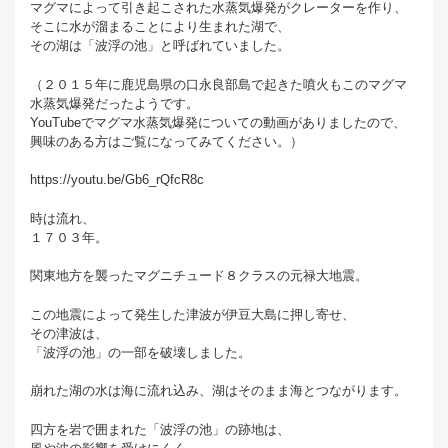
マグマによって引き起こされた水蒸気爆発がクレーターを作り、
そこに水が溜まることにより生まれた湖で、
その湖は「波浮の池」と呼ばれていました。
（２０１５年に鹿児島県の口永良部島で起きた噴火もこのマグマ
水蒸気爆発だったようです。
YouTubeでマグマ水蒸気爆発についての動画がありましたので、
興味のある方はご覧になってみてください。）
https://youtu.be/Gb6_rQfcR8c
時は流れ、
１７０３年。
関東地方を襲ったマグニチュード８クラスの元禄大地震。
この地震によって発生した津波が伊豆大島に押し寄せ、
その津波は、
「波浮の池」の一部を破壊しました。
崩れた湖の水は海に流れ込み、湖はそのまま海とつながります。
四方を岩で囲まれた「波浮の池」の跡地は、