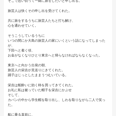
そこで思い切って一緒に旅をしたいと申し出る。
旅芸人は快くその申し出を受けてくれた。
共に旅をするうちに旅芸人たちと打ち解け、
心を通わせていく。
そうこうしているうちに
いつの間にか大島の旅芸人の家にいくという話になってしまった
が、
下田へと着く頃、
お金がなくなりひとり東京へと帰らなければならなくなった。
東京へと向かう出発の朝、
旅芸人の栄吉が見送りにきてくれた。
踊子はじっとしたままうつむいている。
栄吉は船酔いに効く柿を買ってきてくれた。
お礼に私は被っていた帽子を栄吉にかぶせ
そして、
カバンの中から学生帽を取り出し、しわを取りながら二人で笑っ
た。
船に乗る直前に、