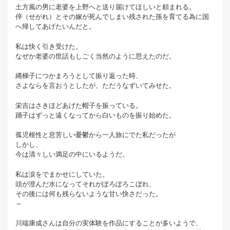
土方風の男に老婆を上野へと送り届けてほしいと頼まれる。
倅（せがれ）とその嫁が死んでしまい残された孫を育てる為に国
へ帰してあげたいんだと。
私は快く引き受けた。
なぜか老婆の世話もしごく当然のように思えたのだ。
縄梯子につかまろうとして振り返った時、
さよならを言おうとしたが、ただうなずいてみせた。
栄吉はさきほどあげた帽子を振っている。
踊子はずっと遠くなってから白いものを振り始めた。
孤児根性と息苦しい憂鬱から一人旅にでた私だったが
しかし、
今は清々しい満足の中にいるようだ。
私は涙をでまかせにしていた。
頭が澄んだ水になってそれがぽろぽろこぼれ、
その後には何も残らないような甘い快さだった。
～
川端康成さんは自分の実体験を作品にすることが多いようで、