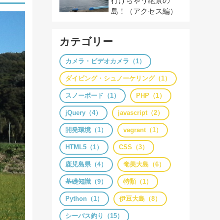
行けちゃう絶景の
島！（アクセス編）
カテゴリー
カメラ・ビデオカメラ（1）
ダイビング・シュノーケリング（1）
スノーボード（1）
PHP（1）
jQuery（4）
javascript（2）
開発環境（1）
vagrant（1）
HTML5（1）
CSS（3）
鹿児島県（4）
奄美大島（6）
基礎知識（9）
特類（1）
Python（1）
伊豆大島（8）
シーバス釣り（15）