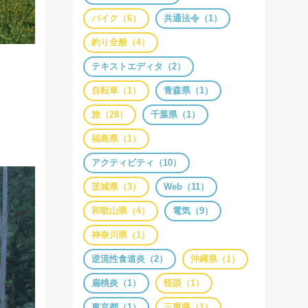
バイク（6）
共通法令（1）
釣り全般（4）
テキストエディタ（2）
自転車（1）
青森県（1）
旅（28）
千葉県（1）
福島県（1）
アクティビティ（10）
茨城県（3）
Web（11）
和歌山県（4）
電気（9）
神奈川県（1）
逆流性食道炎（2）
沖縄県（1）
扁桃炎（1）
怪談（1）
東京都（1）
三重県（1）