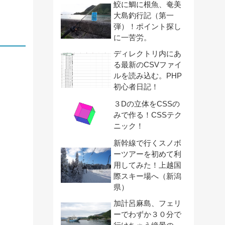
鮫に鯛に根魚、奄美
大島釣行記（第一
弾）！ポイント探し
に一苦労。
ディレクトリ内にあ
る最新のCSVファイ
ルを読み込む。PHP
初心者日記！
３Dの立体をCSSの
みで作る！CSSテク
ニック！
新幹線で行くスノボ
ーツアーを初めて利
用してみた！上越国
際スキー場へ（新潟
県）
加計呂麻島、フェリ
ーでわずか３０分で