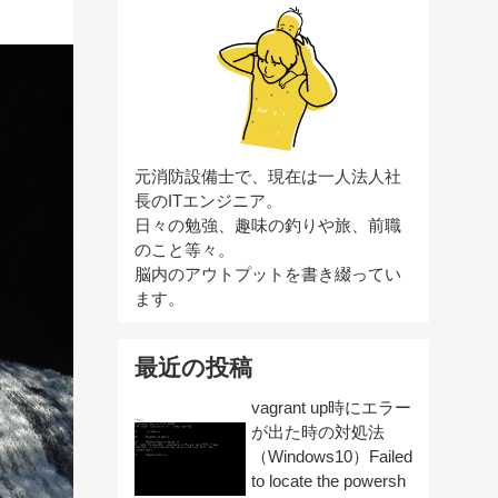
元消防設備士で、現在は一人法人社
長のITエンジニア。
日々の勉強、趣味の釣りや旅、前職
のこと等々。
脳内のアウトプットを書き綴ってい
ます。
最近の投稿
vagrant up時にエラー
が出た時の対処法
（Windows10）Failed
to locate the powersh