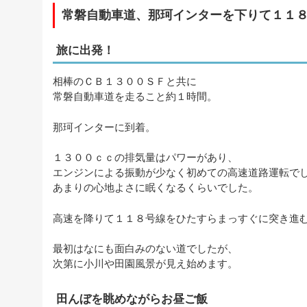
常磐自動車道、那珂インターを下りて１１
旅に出発！
相棒のＣＢ１３００ＳＦと共に
常磐自動車道を走ること約１時間。
那珂インターに到着。
１３００ｃｃの排気量はパワーがあり、
エンジンによる振動が少なく初めての高速道路運転で
あまりの心地よさに眠くなるくらいでした。
高速を降りて１１８号線をひたすらまっすぐに突き進
最初はなにも面白みのない道でしたが、
次第に小川や田園風景が見え始めます。
田んぼを眺めながらお昼ご飯