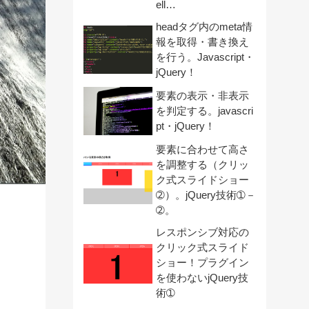
ell…
headタグ内のmeta情
報を取得・書き換え
を行う。Javascript・
jQuery！
要素の表示・非表示
を判定する。javascri
pt・jQuery！
要素に合わせて高さ
を調整する（クリッ
ク式スライドショー
➁）。jQuery技術➀－
➁。
レスポンシブ対応の
クリック式スライド
ショー！プラグイン
を使わないjQuery技
術➀