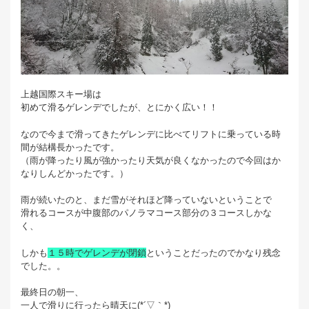
上越国際スキー場は
初めて滑るゲレンデでしたが、とにかく広い！！
なので今まで滑ってきたゲレンデに比べてリフトに乗っている時
間が結構長かったです。
（雨が降ったり風が強かったり天気が良くなかったので今回はか
なりしんどかったです。）
雨が続いたのと、まだ雪がそれほど降っていないということで
滑れるコースが中腹部のパノラマコース部分の３コースしかな
く、
しかも
１５時でゲレンデが閉鎖
ということだったのでかなり残念
でした。。
最終日の朝一、
一人で滑りに行ったら晴天に(*´▽｀*)