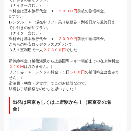
（ナイター含む。）
※料金は基本旅行代金 ＋
２０００円
前後の割増料金。
Dプラン
レンタル ＋ 滞在中リフト乗り放題券（到着日から最終日ま
で）付きの宿泊プラン。
（ナイター含む。）
※料金は基本旅行代金 ＋
２０００円
前後の割増料金。
こちらの格安ロッヂクラスDプランで、
３人１室利用で一人
２７３００円
でした！
新幹線料金（越後湯沢から上越国際スキー場前までの在来線料金
２４０円
は含みません。）、
リフト券 ＋ レンタル料金（１日
５００円
の補償料金は含みま
せん。）
宿泊費（朝食・夕食付）でこのお値段なので、
結構お手頃価格なのかなと思いました！
出発は東京もしくは上野駅から！（東京発の場
合）