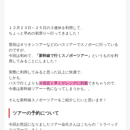
１２月２３日～２５日の３連休を利用して、
ちょっと早めの初滑りへ行ってきました！
普段は
オリオンツアー
などのバスツアーでスノボーに行っている
のですが、
今回は初めて、
「新幹線で行くスノボーツアー」
というものを利
用してみることにしました！
実際に利用してみると思った以上に快適で、
しかも、
バスで行くよりも
４倍近く早くゲレンデに到着
できちゃうので、
今後は新幹線ツアー一色になってしまうかも。。
そんな新幹線スノボーツアーをご紹介したいと思います！
ツアーの予約について
今回お世話になりましたツアー会社さんはこちらの「トラベック
スツアーズ」さん！