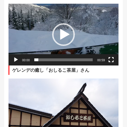
動
画
プ
レ
ー
ヤ
ー
00:00
00:59
ゲレンデの癒し「おしるこ茶屋」さん