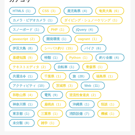
HTML5（1）
CSS（3）
鹿児島県（4）
奄美大島（6）
カメラ・ビデオカメラ（1）
ダイビング・シュノーケリング（1）
スノーボード（1）
PHP（1）
jQuery（4）
javascript（2）
開発環境（1）
vagrant（1）
伊豆大島（8）
シーバス釣り（15）
バイク（6）
基礎知識（9）
特類（1）
Python（1）
釣り全般（4）
テキストエディタ（2）
自転車（1）
青森県（1）
共通法令（1）
千葉県（1）
旅（28）
福島県（1）
アクティビティ（10）
茨城県（3）
Web（11）
和歌山県（4）
電気（9）
逆流性食道炎（2）
神奈川県（1）
扁桃炎（1）
沖縄県（1）
怪談（1）
東京都（1）
三重県（1）
消防設備（7）
機械（1）
未分類（8）
雑学（1）