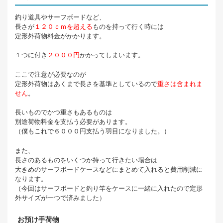
釣り道具やサーフボードなど、
長さが
１２０ｃｍを超える
ものを持って行く時には
定形外荷物料金がかかります。
１つに付き
２０００円
かかってしまいます。
ここで注意が必要なのが
定形外荷物はあくまで長さを基準としているので
重さは含まれま
せん
。
長いものでかつ重さもあるものは
別途荷物料金を支払う必要があります。
（僕もこれで６０００円支払う羽目になりました。）
また、
長さのあるものをいくつか持って行きたい場合は
大きめのサーフボードケースなどにまとめて入れると費用削減に
なります。
（今回はサーフボードと釣り竿をケースに一緒に入れたので定形
外サイズが一つで済みました）
お預け手荷物