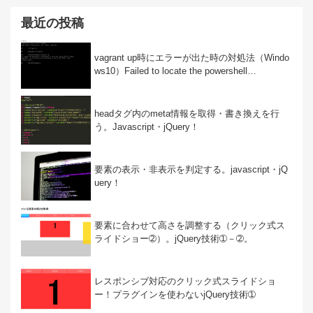
最近の投稿
vagrant up時にエラーが出た時の対処法（Windo
ws10）Failed to locate the powershell…
headタグ内のmeta情報を取得・書き換えを行
う。Javascript・jQuery！
要素の表示・非表示を判定する。javascript・jQ
uery！
要素に合わせて高さを調整する（クリック式ス
ライドショー➁）。jQuery技術➀－➁。
レスポンシブ対応のクリック式スライドショ
ー！プラグインを使わないjQuery技術➀