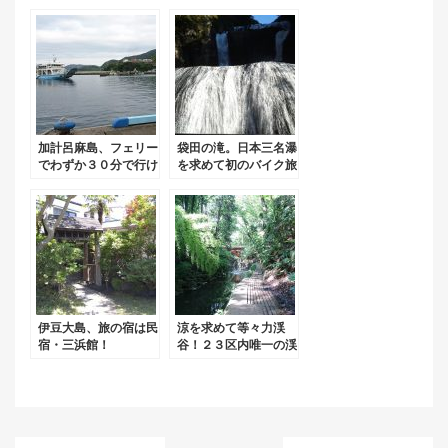
グルメに舌鼓！
ポイント探しに一苦
労。
加計呂麻島、フェリー
袋田の滝。日本三名瀑
でわずか３０分で行け
を求めて初のバイク旅
ちゃう絶景の島！（ア
➀！
クセス編）
伊豆大島、旅の宿は民
涼を求めて等々力渓
宿・三浜館！
谷！２３区内唯一の渓
谷を散策！