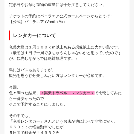
定形外やお預け荷物の重量には十分注意してください。
チケットの予約はバニラエア公式ホームページからどうぞ！
【公式】バニラエア (Vanilla Air)
レンタカーについて
奄美大島は１周３００ｋｍ以上もある想像以上に大きい島です。
（最初は１日で一周できちゃうんじゃないかと思っていたのです
が、観光しながらでは絶対無理です。）
島にはバスもありますが、
観光を思う存分楽しみたい方はレンタカーが必須です。
今回、
色々調べた結果、
＜楽天トラベル レンタカー＞
で比較してみた
ら一番安かったので
そこで予約することにしました。
その中でも、
「奄美レンタカー」さんというお店が他に比べて非常に安く、
６６０ｃｃの軽自動車でしたが
５日間で料金が１４３３２円、