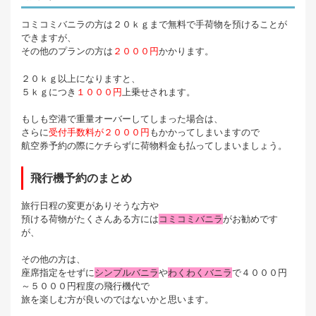
コミコミバニラの方は２０ｋｇまで無料で手荷物を預けることが
できますが、
その他のプランの方は
２０００円
かかります。
２０ｋｇ以上になりますと、
５ｋｇにつき
１０００円
上乗せされます。
もしも空港で重量オーバーしてしまった場合は、
さらに
受付手数料が２０００円
もかかってしまいますので
航空券予約の際にケチらずに荷物料金も払ってしまいましょう。
飛行機予約のまとめ
旅行日程の変更がありそうな方や
預ける荷物がたくさんある方には
コミコミバニラ
がお勧めです
が、
その他の方は、
座席指定をせずに
シンプルバニラ
や
わくわくバニラ
で４０００円
～５０００円程度の飛行機代で
旅を楽しむ方が良いのではないかと思います。