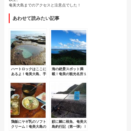
奄美大島までのアクセスと注意点でした！
あわせて読みたい記事
ハートロックはここに
海の絶景スポット満
あるよ！奄美大島、手
載！奄美の観光名所１
広海岸散策。
７ヶ所をめぐる！
鶏飯にヤギ乳のソフト
鮫に鯛に根魚、奄美大
クリーム！奄美大島の
島釣行記（第一弾）！