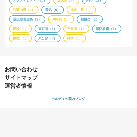
アクティビティ（10）
茨城県（3）
Web（11）
和歌山県（4）
電気（9）
神奈川県（1）
逆流性食道炎（2）
沖縄県（1）
扁桃炎（1）
怪談（1）
東京都（1）
三重県（1）
消防設備（7）
機械（1）
未分類（8）
雑学（1）
お問い合わせ
サイトマップ
運営者情報
©ルディの脳内ブログ