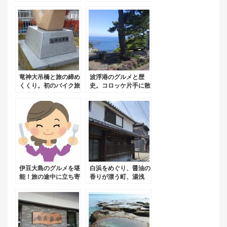
➀！
旅➁
竜神大吊橋と旅の締め
波浮港のグルメと歴
くくり。初のバイク旅
史。コロッケ片手に散
➂
策はいかが？
伊豆大島のグルメを堪
白浜をめぐり、醤油の
能！旅の途中に立ち寄
香りが漂う町、湯浅
りたいお店！
へ！和歌山県バイク旅
（ラスト）