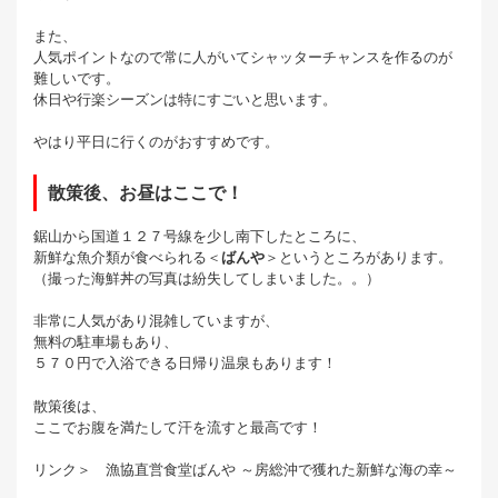
また、
人気ポイントなので常に人がいてシャッターチャンスを作るのが
難しいです。
休日や行楽シーズンは特にすごいと思います。
やはり平日に行くのがおすすめです。
散策後、お昼はここで！
鋸山から国道１２７号線を少し南下したところに、
新鮮な魚介類が食べられる＜
ばんや
＞というところがあります。
（撮った海鮮丼の写真は紛失してしまいました。。）
非常に人気があり混雑していますが、
無料の駐車場もあり、
５７０円で入浴できる日帰り温泉もあります！
散策後は、
ここでお腹を満たして汗を流すと最高です！
リンク＞ 漁協直営食堂ばんや ～房総沖で獲れた新鮮な海の幸～