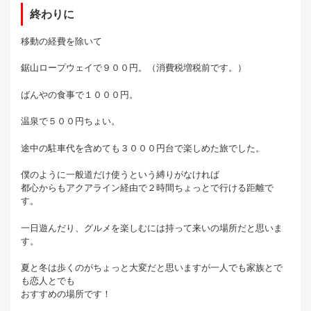
終わりに
移動の経費を除いて
鋸山ロープウェイで９００円。（消費税増税前です。）
ばんやの食事で１０００円。
温泉で５００円ちょい。
途中の駐車代を含めても３０００円台で楽しめた旅でした。
僕のように一般道だけ使うという縛りがなければ
都心からもアクアライン経由で２時間ちょっとで行ける距離で
す。
一日遊んだり、グルメを楽しむには持って来いの場所だと思いま
す。
夏と冬は歩くのがちょっと大変だと思いますが一人でも家族とで
も恋人とでも
おすすめの場所です！