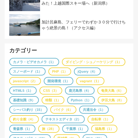
みた！上越国際スキー場へ（新潟県）
加計呂麻島、フェリーでわずか３０分で行けち
ゃう絶景の島！（アクセス編）
カテゴリー
カメラ・ビデオカメラ（1）
ダイビング・シュノーケリング（1）
スノーボード（1）
PHP（1）
jQuery（4）
javascript（2）
開発環境（1）
vagrant（1）
HTML5（1）
CSS（3）
鹿児島県（4）
奄美大島（6）
基礎知識（9）
特類（1）
Python（1）
伊豆大島（8）
シーバス釣り（15）
バイク（6）
共通法令（1）
釣り全般（4）
テキストエディタ（2）
自転車（1）
青森県（1）
旅（28）
千葉県（1）
福島県（1）