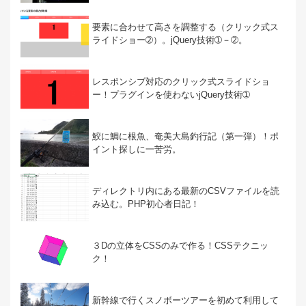
要素に合わせて高さを調整する（クリック式ス
ライドショー➁）。jQuery技術➀－➁。
レスポンシブ対応のクリック式スライドショ
ー！プラグインを使わないjQuery技術➀
鮫に鯛に根魚、奄美大島釣行記（第一弾）！ポ
イント探しに一苦労。
ディレクトリ内にある最新のCSVファイルを読
み込む。PHP初心者日記！
３Dの立体をCSSのみで作る！CSSテクニッ
ク！
新幹線で行くスノボーツアーを初めて利用して