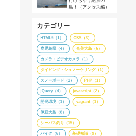
行けちゃう絶景の
島！（アクセス編）
カテゴリー
HTML5（1）
CSS（3）
鹿児島県（4）
奄美大島（6）
カメラ・ビデオカメラ（1）
ダイビング・シュノーケリング（1）
スノーボード（1）
PHP（1）
jQuery（4）
javascript（2）
開発環境（1）
vagrant（1）
伊豆大島（8）
シーバス釣り（15）
バイク（6）
基礎知識（9）