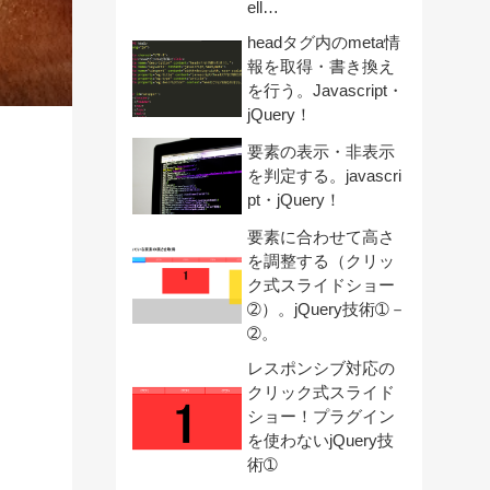
ell…
headタグ内のmeta情
報を取得・書き換え
を行う。Javascript・
jQuery！
要素の表示・非表示
を判定する。javascri
pt・jQuery！
要素に合わせて高さ
を調整する（クリッ
ク式スライドショー
➁）。jQuery技術➀－
➁。
レスポンシブ対応の
クリック式スライド
ショー！プラグイン
を使わないjQuery技
術➀