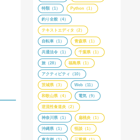
特類（1）
Python（1）
釣り全般（4）
テキストエディタ（2）
自転車（1）
青森県（1）
共通法令（1）
千葉県（1）
旅（28）
福島県（1）
アクティビティ（10）
茨城県（3）
Web（11）
和歌山県（4）
電気（9）
逆流性食道炎（2）
神奈川県（1）
扁桃炎（1）
沖縄県（1）
怪談（1）
東京都（1）
三重県（1）