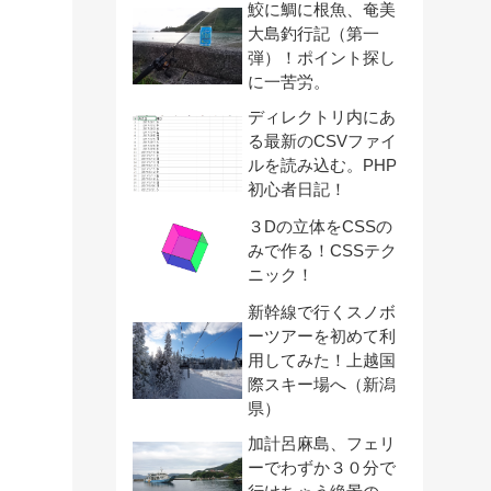
鮫に鯛に根魚、奄美
大島釣行記（第一
弾）！ポイント探し
に一苦労。
ディレクトリ内にあ
る最新のCSVファイ
ルを読み込む。PHP
初心者日記！
３Dの立体をCSSの
みで作る！CSSテク
ニック！
新幹線で行くスノボ
ーツアーを初めて利
用してみた！上越国
際スキー場へ（新潟
県）
加計呂麻島、フェリ
ーでわずか３０分で