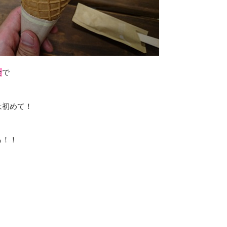
全
で
は初めて！
る！！