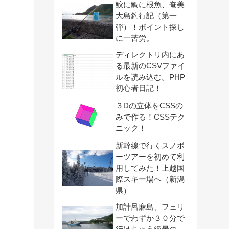
鮫に鯛に根魚、奄美
大島釣行記（第一
弾）！ポイント探し
に一苦労。
ディレクトリ内にあ
る最新のCSVファイ
ルを読み込む。PHP
初心者日記！
３Dの立体をCSSの
みで作る！CSSテク
ニック！
新幹線で行くスノボ
ーツアーを初めて利
用してみた！上越国
際スキー場へ（新潟
県）
加計呂麻島、フェリ
ーでわずか３０分で