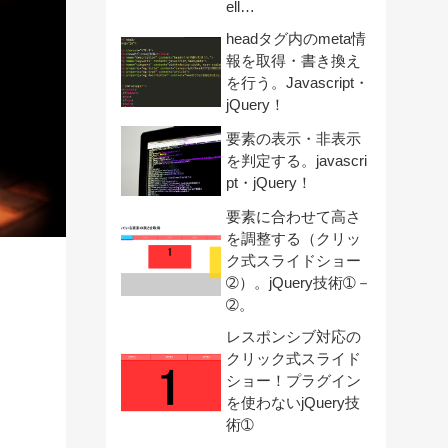
ell…
headタグ内のmeta情
報を取得・書き換え
を行う。Javascript・
jQuery！
要素の表示・非表示
を判定する。javascri
pt・jQuery！
要素に合わせて高さ
を調整する（クリッ
ク式スライドショー
➁）。jQuery技術➀－
➁。
レスポンシブ対応の
クリック式スライド
ショー！プラグイン
を使わないjQuery技
術➀