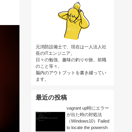
元消防設備士で、現在は一人法人社
長のITエンジニア。
日々の勉強、趣味の釣りや旅、前職
のこと等々。
脳内のアウトプットを書き綴ってい
ます。
最近の投稿
vagrant up時にエラー
が出た時の対処法
（Windows10）Failed
to locate the powersh