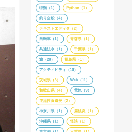
特類（1）
Python（1）
釣り全般（4）
テキストエディタ（2）
自転車（1）
青森県（1）
共通法令（1）
千葉県（1）
旅（28）
福島県（1）
アクティビティ（10）
茨城県（3）
Web（11）
和歌山県（4）
電気（9）
逆流性食道炎（2）
神奈川県（1）
扁桃炎（1）
沖縄県（1）
怪談（1）
東京都（1）
三重県（1）