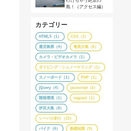
行けちゃう絶景の
島！（アクセス編）
カテゴリー
HTML5（1）
CSS（3）
鹿児島県（4）
奄美大島（6）
カメラ・ビデオカメラ（1）
ダイビング・シュノーケリング（1）
スノーボード（1）
PHP（1）
jQuery（4）
javascript（2）
開発環境（1）
vagrant（1）
伊豆大島（8）
シーバス釣り（15）
バイク（6）
基礎知識（9）