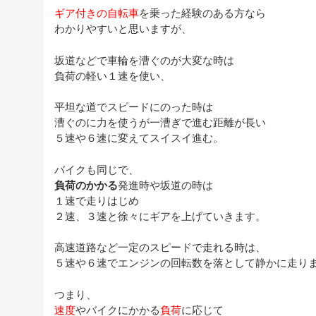
ギア付きの自転車
を乗った経験のある方なら
わかりやすいと思いますが、
坂道などで車輪を漕ぐのが大変な時は
負荷の軽い１速を使い、
平坦な道でスピードにのった時は
漕ぐのに力を使うが一漕ぎで進む距離が長い
５速や６速に変えてスイスイ進む。
バイクも同じで、
負荷のかかる
発進時や坂道の時は
１速で走りはじめ
２速、３速と徐々にギアを上げていきます。
高速道路など一定のスピードで走れる時は、
５速や６速でエンジンの回転数を落として静かに走り
つまり、
速度
やバイクにかかる
負荷
に応じて