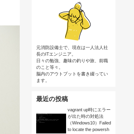
元消防設備士で、現在は一人法人社
長のITエンジニア。
日々の勉強、趣味の釣りや旅、前職
のこと等々。
脳内のアウトプットを書き綴ってい
ます。
最近の投稿
vagrant up時にエラー
が出た時の対処法
（Windows10）Failed
to locate the powersh