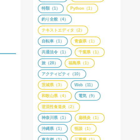
特類（1）
Python（1）
釣り全般（4）
テキストエディタ（2）
自転車（1）
青森県（1）
共通法令（1）
千葉県（1）
旅（28）
福島県（1）
アクティビティ（10）
茨城県（3）
Web（11）
和歌山県（4）
電気（9）
逆流性食道炎（2）
神奈川県（1）
扁桃炎（1）
沖縄県（1）
怪談（1）
東京都（1）
三重県（1）