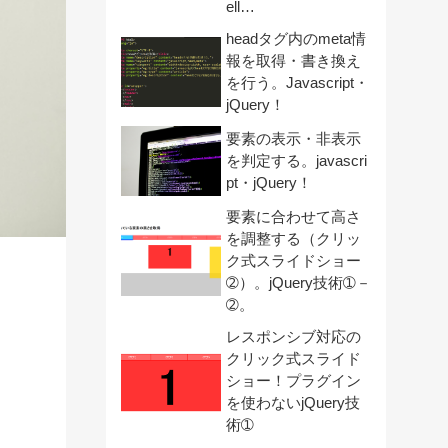
ell…
headタグ内のmeta情
報を取得・書き換え
を行う。Javascript・
jQuery！
要素の表示・非表示
を判定する。javascri
pt・jQuery！
要素に合わせて高さ
を調整する（クリッ
ク式スライドショー
➁）。jQuery技術➀－
➁。
レスポンシブ対応の
クリック式スライド
ショー！プラグイン
を使わないjQuery技
術➀