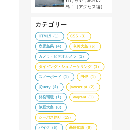
行けちゃう絶景の
島！（アクセス編）
カテゴリー
HTML5（1）
CSS（3）
鹿児島県（4）
奄美大島（6）
カメラ・ビデオカメラ（1）
ダイビング・シュノーケリング（1）
スノーボード（1）
PHP（1）
jQuery（4）
javascript（2）
開発環境（1）
vagrant（1）
伊豆大島（8）
シーバス釣り（15）
バイク（6）
基礎知識（9）