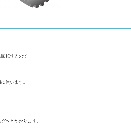
も回転するので
時
に使います。
もグッとかかります。