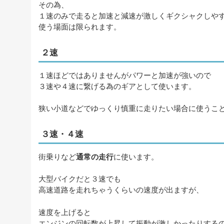
その為、
１速のみで走ると加速と減速が激しくギクシャクしや
使う場面は限られます。
２速
１速ほどではありませんがパワーと加速が強いので
３速や４速に繋げる為のギアとして使います。
狭い小道などでゆっくり慎重に走りたい場合に使うこ
３速・４速
街乗りなど
通常の走行
に使います。
大型バイクだと３速でも
高速道路を走れちゃうくらいの速度が出ますが、
速度を上げると
エンジンの回転数が上昇して振動が激しかったりする