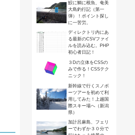
鮫に鯛に根魚、奄美
大島釣行記（第一
弾）！ポイント探し
に一苦労。
ディレクトリ内にあ
る最新のCSVファイ
ルを読み込む。PHP
初心者日記！
３Dの立体をCSSの
みで作る！CSSテク
ニック！
新幹線で行くスノボ
ーツアーを初めて利
用してみた！上越国
際スキー場へ（新潟
県）
加計呂麻島、フェリ
ーでわずか３０分で