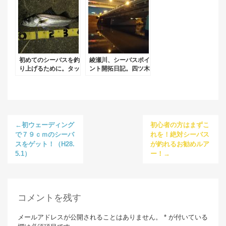
初めてのシーバスを釣
綾瀬川、シーバスポイ
り上げるために。タッ
ント開拓日記。四ツ木
クルの選び方と釣り方
橋編！
のポイント。
←初ウェーディング
初心者の方はまずこ
で７９ｃｍのシーバ
れを！絶対シーバス
スをゲット！（H28.
が釣れるお勧めルア
5.1）
ー！→
コメントを残す
メールアドレスが公開されることはありません。 * が付いている