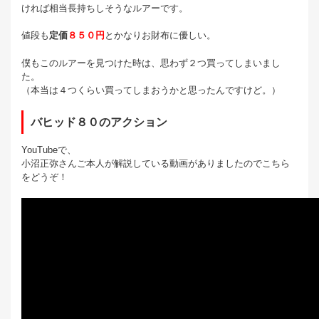
ければ相当長持ちしそうなルアーです。
値段も
定価
８５０円
とかなりお財布に優しい。
僕もこのルアーを見つけた時は、思わず２つ買ってしまいまし
た。
（本当は４つくらい買ってしまおうかと思ったんですけど。）
バヒッド８０のアクション
YouTubeで、
小沼正弥さんご本人が解説している動画がありましたのでこちら
をどうぞ！