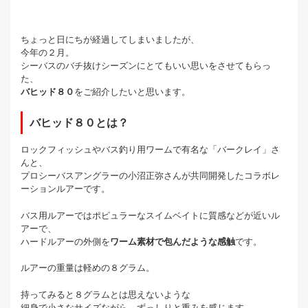
ちょっと日にちが経過してしまいましたが、
今年の２月。
シーバスのバチ抜けシーズンにとてもいい思いをさせてもらっ
た、
バヒッド８０
をご紹介したいと思います。
バヒッド８０とは？
ロックフィッシュやバス釣り用ワームで有名な「バークレイ」さ
んと、
プロシーバスアングラーの小沼正弥さんが共同開発したコラボレ
ーションルアーです。
バス用ルアーではポピュラーなスイムベイトに質感などが近いル
アーで、
ハードルアーの外側を
ワーム素材で包んだような感触
です。
ルアーの重量は軽めの８グラム。
持ってみると８グラムとは思えないような
細身で小さなサイズながら、ずっしりと重みを感じます。