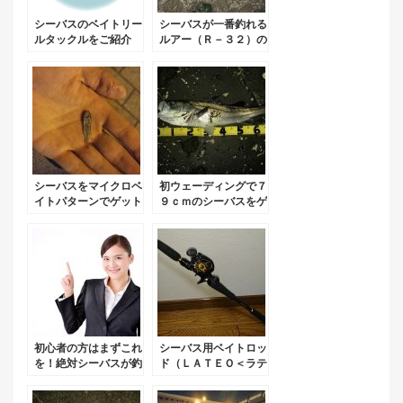
シーバスのベイトリー
シーバスが一番釣れる
ルタックルをご紹介
ルアー（Ｒ－３２）の
（morethan PE SV8.
使い方！
1L-TW）！
シーバスをマイクロベ
初ウェーディングで７
イトパターンでゲット
９ｃｍのシーバスをゲ
（H28.4.30）
ット！（H28.5.1）
初心者の方はまずこれ
シーバス用ベイトロッ
を！絶対シーバスが釣
ド（ＬＡＴＥＯ＜ラテ
れるお勧めルアー！
オ＞）について！バス
ロッドでも代用可能？