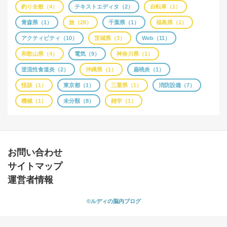
釣り全般（4）
テキストエディタ（2）
自転車（1）
青森県（1）
旅（28）
千葉県（1）
福島県（1）
アクティビティ（10）
茨城県（3）
Web（11）
和歌山県（4）
電気（9）
神奈川県（1）
逆流性食道炎（2）
沖縄県（1）
扁桃炎（1）
怪談（1）
東京都（1）
三重県（1）
消防設備（7）
機械（1）
未分類（8）
雑学（1）
お問い合わせ
サイトマップ
運営者情報
©ルディの脳内ブログ