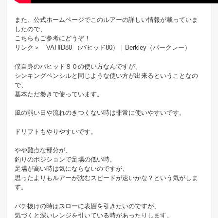
また、公式ホームページでこのルアーの詳しい情報が載っていま
したので、
こちらもご参考にどうぞ！
リンク＞ VAHID80 （バヒッド80）｜Berkley（バークレー）
僕自身のバヒッド８０の使い方なんですが、
シンキングペンシルと同じような使い方が出来るということなの
で、
基本ただ巻きで使っています。
風の弱い日や流れのきつくない時は非常に使いやすいです。
ドリフトもやりやすいです。
やや難点な部分が、
釣りのポジションで足場の低い時。
足場が高い時は気にならないのですが、
思ったよりもルアーが沈むスピードが速いかな？という気がしま
す。
バチ抜けの時はスローに表層を引きたいのですが、
気づくと深いレンジを引いている時があったりします。