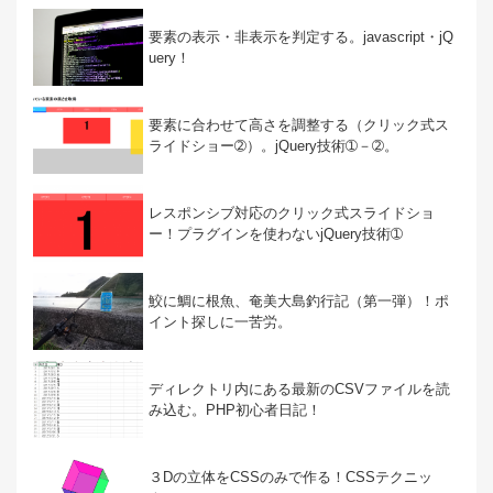
要素の表示・非表示を判定する。javascript・jQ
uery！
要素に合わせて高さを調整する（クリック式ス
ライドショー➁）。jQuery技術➀－➁。
レスポンシブ対応のクリック式スライドショ
ー！プラグインを使わないjQuery技術➀
鮫に鯛に根魚、奄美大島釣行記（第一弾）！ポ
イント探しに一苦労。
ディレクトリ内にある最新のCSVファイルを読
み込む。PHP初心者日記！
３Dの立体をCSSのみで作る！CSSテクニッ