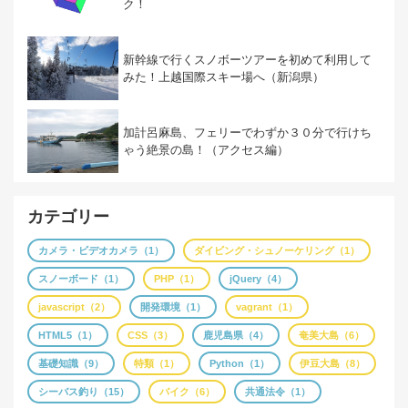
ク！
新幹線で行くスノボーツアーを初めて利用して
みた！上越国際スキー場へ（新潟県）
加計呂麻島、フェリーでわずか３０分で行けち
ゃう絶景の島！（アクセス編）
カテゴリー
カメラ・ビデオカメラ（1）
ダイビング・シュノーケリング（1）
スノーボード（1）
PHP（1）
jQuery（4）
javascript（2）
開発環境（1）
vagrant（1）
HTML5（1）
CSS（3）
鹿児島県（4）
奄美大島（6）
基礎知識（9）
特類（1）
Python（1）
伊豆大島（8）
シーバス釣り（15）
バイク（6）
共通法令（1）