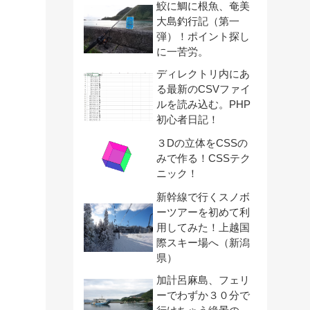
鮫に鯛に根魚、奄美
大島釣行記（第一
弾）！ポイント探し
に一苦労。
ディレクトリ内にあ
る最新のCSVファイ
ルを読み込む。PHP
初心者日記！
３Dの立体をCSSの
みで作る！CSSテク
ニック！
新幹線で行くスノボ
ーツアーを初めて利
用してみた！上越国
際スキー場へ（新潟
県）
加計呂麻島、フェリ
ーでわずか３０分で