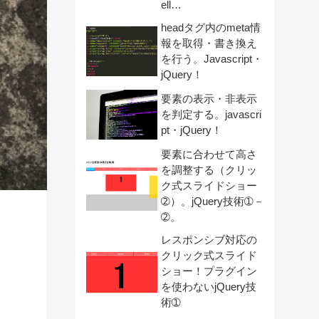
ell…
headタグ内のmeta情
報を取得・書き換え
を行う。Javascript・
jQuery！
要素の表示・非表示
を判定する。javascri
pt・jQuery！
要素に合わせて高さ
を調整する（クリッ
ク式スライドショー
➁）。jQuery技術➀－
➁。
レスポンシブ対応の
クリック式スライド
ショー！プラグイン
を使わないjQuery技
術➀