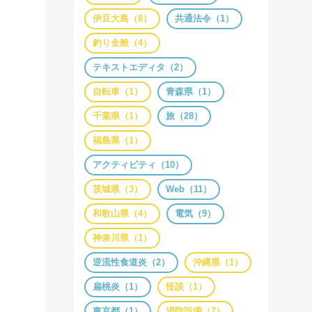
伊豆大島（8）
共通法令（1）
釣り全般（4）
テキストエディタ（2）
自転車（1）
青森県（1）
千葉県（1）
旅（28）
福島県（1）
アクティビティ（10）
茨城県（3）
Web（11）
和歌山県（4）
電気（9）
神奈川県（1）
逆流性食道炎（2）
沖縄県（1）
扁桃炎（1）
怪談（1）
東京都（1）
消防設備（7）