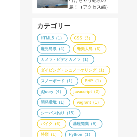
行けちゃう絶景の
島！（アクセス編）
カテゴリー
HTML5（1）
CSS（3）
鹿児島県（4）
奄美大島（6）
カメラ・ビデオカメラ（1）
ダイビング・シュノーケリング（1）
スノーボード（1）
PHP（1）
jQuery（4）
javascript（2）
開発環境（1）
vagrant（1）
シーバス釣り（15）
バイク（6）
基礎知識（9）
特類（1）
Python（1）