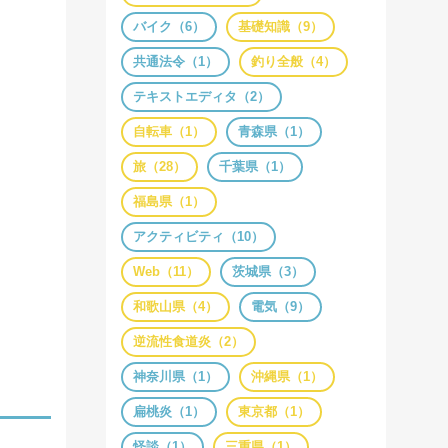
バイク（6）
基礎知識（9）
共通法令（1）
釣り全般（4）
テキストエディタ（2）
自転車（1）
青森県（1）
旅（28）
千葉県（1）
福島県（1）
アクティビティ（10）
Web（11）
茨城県（3）
和歌山県（4）
電気（9）
逆流性食道炎（2）
神奈川県（1）
沖縄県（1）
扁桃炎（1）
東京都（1）
怪談（1）
三重県（1）