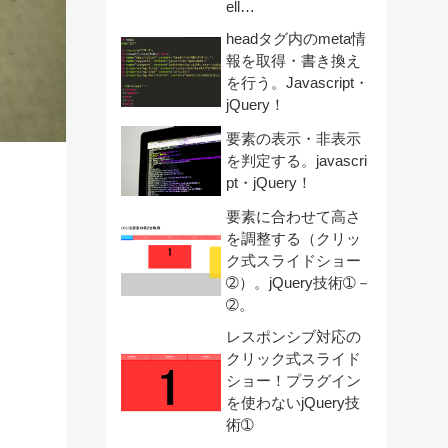
ell…
headタグ内のmeta情
報を取得・書き換え
を行う。Javascript・
jQuery！
要素の表示・非表示
を判定する。javascri
pt・jQuery！
要素に合わせて高さ
を調整する（クリッ
ク式スライドショー
➁）。jQuery技術➀－
➁。
レスポンシブ対応の
クリック式スライド
ショー！プラグイン
を使わないjQuery技
術➀