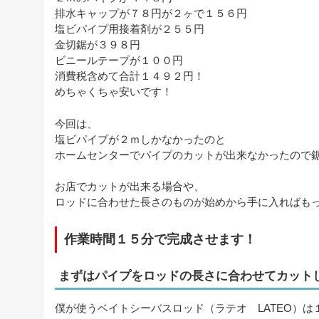
排水キャップが７８円が２ヶで１５６円
塩ビパイプ用接着剤が２５５円
金切鋸が３９８円
ビニールテープが１００円
消費税含めて合計１４９２円！
めちゃくちゃ安いです！
今回は、
塩ビパイプが２ｍしかなかったのと
ホームセンターでパイプのカットが出来なかったので
お店でカットが出来る場合や、
ロッドに合わせた長さのものが始めから手に入ればも
作業時間１５分で完成させます！
まずはパイプをロッドの長さに合わせてカット
僕が使うベイトシーバスロッド（ラテオ LATEO）は