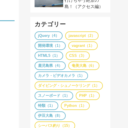
行けちゃう絶景の
島！（アクセス編）
カテゴリー
jQuery（4）
javascript（2）
開発環境（1）
vagrant（1）
HTML5（1）
CSS（3）
鹿児島県（4）
奄美大島（6）
カメラ・ビデオカメラ（1）
ダイビング・シュノーケリング（1）
スノーボード（1）
PHP（1）
特類（1）
Python（1）
伊豆大島（8）
シーバス釣り（15）