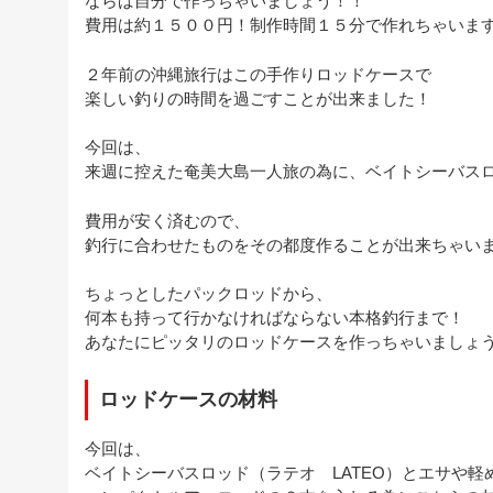
ならば自分で作っちゃいましょう！！
費用は約１５００円！制作時間１５分で作れちゃいま
２年前の沖縄旅行はこの手作りロッドケースで
楽しい釣りの時間を過ごすことが出来ました！
今回は、
来週に控えた奄美大島一人旅の為に、ベイトシーバス
費用が安く済むので、
釣行に合わせたものをその都度作ることが出来ちゃい
ちょっとしたパックロッドから、
何本も持って行かなければならない本格釣行まで！
あなたにピッタリのロッドケースを作っちゃいましょ
ロッドケースの材料
今回は、
ベイトシーバスロッド（ラテオ LATEO）とエサや軽