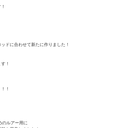
す！
ロッドに合わせて新たに作りました！
ます！
う！！
めのルアー用に