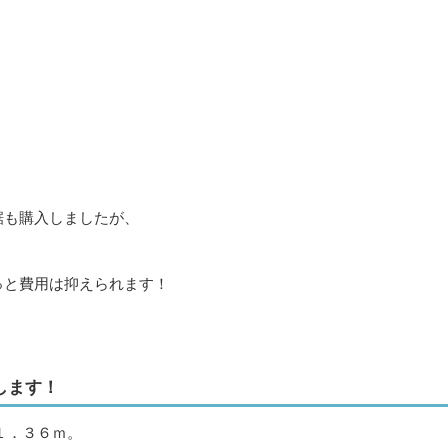
鋸も購入しましたが、
っと費用は抑えられます！
します！
１．３６ｍ。