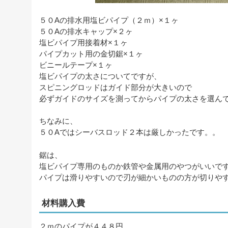
５０Aの排水用塩ビパイプ（２ｍ）×１ヶ
５０Aの排水キャップ×２ヶ
塩ビパイプ用接着材×１ヶ
パイプカット用の金切鋸×１ヶ
ビニールテープ×１ヶ
塩ビパイプの太さについてですが、
スピニングロッドはガイド部分が大きいので
必ずガイドのサイズを測ってからパイプの太さを選ん
ちなみに、
５０Aではシーバスロッド２本は厳しかったです。。
鋸は、
塩ビパイプ専用のものか鉄管や金属用のやつがいいで
パイプは滑りやすいので刃が細かいものの方が切りや
材料購入費
２ｍのパイプが４４８円