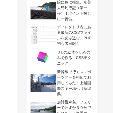
鮫に鯛に根魚、奄美
大島釣行記（第一
弾）！ポイント探し
に一苦労。
ディレクトリ内にあ
る最新のCSVファイ
ルを読み込む。PHP
初心者日記！
３Dの立体をCSSの
みで作る！CSSテク
ニック！
新幹線で行くスノボ
ーツアーを初めて利
用してみた！上越国
際スキー場へ（新潟
県）
加計呂麻島、フェリ
ーでわずか３０分で