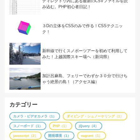
ディレクトリ内にある最新のCSVファイルを読
み込む。PHP初心者日記！
３Dの立体をCSSのみで作る！CSSテクニッ
ク！
新幹線で行くスノボーツアーを初めて利用して
みた！上越国際スキー場へ（新潟県）
加計呂麻島、フェリーでわずか３０分で行けち
ゃう絶景の島！（アクセス編）
カテゴリー
カメラ・ビデオカメラ（1）
ダイビング・シュノーケリング（1）
スノーボード（1）
PHP（1）
jQuery（4）
javascript（2）
開発環境（1）
vagrant（1）