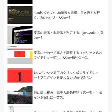
headタグ内のmeta情報を取得・書き換えを行
う。Javascript・jQuery！
要素の表示・非表示を判定する。javascript・jQ
uery！
要素に合わせて高さを調整する（クリック式ス
ライドショー➁）。jQuery技術➀－➁。
レスポンシブ対応のクリック式スライドショ
ー！プラグインを使わないjQuery技術➀
鮫に鯛に根魚、奄美大島釣行記（第一弾）！ポ
イント探しに一苦労。