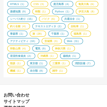
HTML5（1）
CSS（3）
鹿児島県（4）
奄美大島（6）
基礎知識（9）
特類（1）
Python（1）
伊豆大島（8）
シーバス釣り（15）
バイク（6）
共通法令（1）
釣り全般（4）
テキストエディタ（2）
自転車（1）
青森県（1）
旅（28）
千葉県（1）
福島県（1）
アクティビティ（10）
茨城県（3）
Web（11）
和歌山県（4）
電気（9）
神奈川県（1）
逆流性食道炎（2）
沖縄県（1）
扁桃炎（1）
怪談（1）
東京都（1）
三重県（1）
消防設備（7）
機械（1）
未分類（8）
雑学（1）
お問い合わせ
サイトマップ