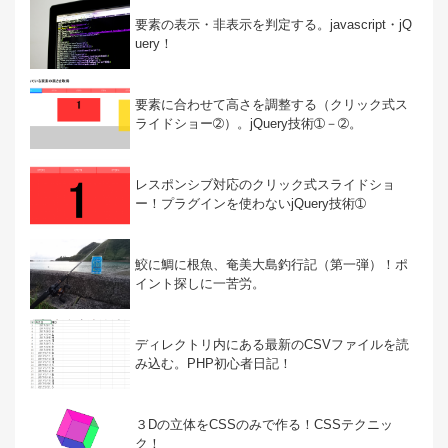
要素の表示・非表示を判定する。javascript・jQ
uery！
要素に合わせて高さを調整する（クリック式ス
ライドショー➁）。jQuery技術➀－➁。
レスポンシブ対応のクリック式スライドショ
ー！プラグインを使わないjQuery技術➀
鮫に鯛に根魚、奄美大島釣行記（第一弾）！ポ
イント探しに一苦労。
ディレクトリ内にある最新のCSVファイルを読
み込む。PHP初心者日記！
３Dの立体をCSSのみで作る！CSSテクニッ
ク！