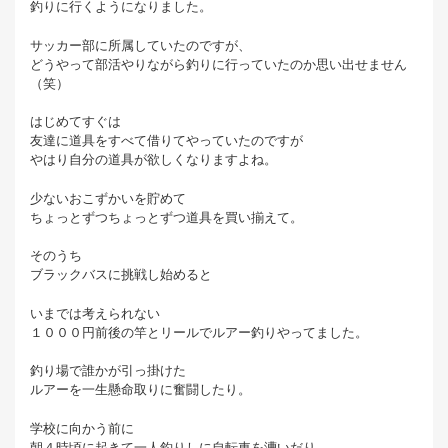
釣りに行くようになりました。
サッカー部に所属していたのですが、
どうやって部活やりながら釣りに行っていたのか思い出せません
（笑）
はじめてすぐは
友達に道具をすべて借りてやっていたのですが
やはり自分の道具が欲しくなりますよね。
少ないおこずかいを貯めて
ちょっとずつちょっとずつ道具を買い揃えて。
そのうち
ブラックバスに挑戦し始めると
いまでは考えられない
１０００円前後の竿とリールでルアー釣りやってました。
釣り場で誰かが引っ掛けた
ルアーを一生懸命取りに奮闘したり。
学校に向かう前に
朝４時頃に起きて一人釣りしに自転車を漕いだり。