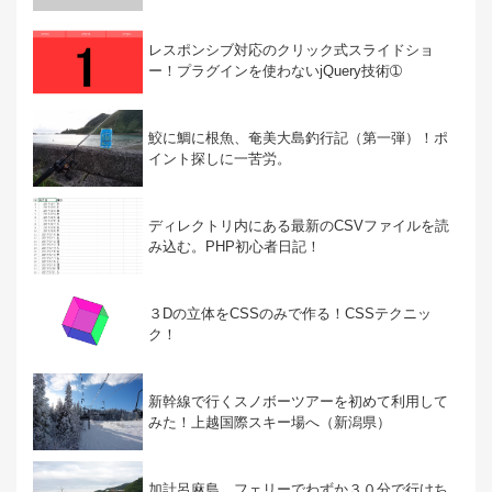
レスポンシブ対応のクリック式スライドショ
ー！プラグインを使わないjQuery技術➀
鮫に鯛に根魚、奄美大島釣行記（第一弾）！ポ
イント探しに一苦労。
ディレクトリ内にある最新のCSVファイルを読
み込む。PHP初心者日記！
３Dの立体をCSSのみで作る！CSSテクニッ
ク！
新幹線で行くスノボーツアーを初めて利用して
みた！上越国際スキー場へ（新潟県）
加計呂麻島、フェリーでわずか３０分で行けち