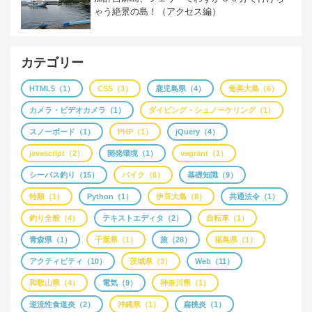
ゃう絶景の島！（アクセス編）
カテゴリー
HTML5（1）
CSS（3）
鹿児島県（4）
奄美大島（6）
カメラ・ビデオカメラ（1）
ダイビング・シュノーケリング（1）
スノーボード（1）
PHP（1）
jQuery（4）
javascript（2）
開発環境（1）
vagrant（1）
シーバス釣り（15）
バイク（6）
基礎知識（9）
特類（1）
Python（1）
伊豆大島（8）
共通法令（1）
釣り全般（4）
テキストエディタ（2）
自転車（1）
青森県（1）
千葉県（1）
旅（28）
福島県（1）
アクティビティ（10）
茨城県（3）
Web（11）
和歌山県（4）
電気（9）
神奈川県（1）
逆流性食道炎（2）
沖縄県（1）
扁桃炎（1）