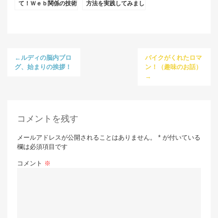
て！Ｗｅｂ関係の技術
方法を実践してみまし
を習得したい。（離職
た！レインボーコーン
者等再就職訓練へ）
成長日記。
←ルディの脳内ブロ
バイクがくれたロマ
グ、始まりの挨拶！
ン！（趣味のお話）
→
コメントを残す
メールアドレスが公開されることはありません。 * が付いている
欄は必須項目です
コメント
※