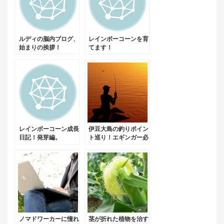
ルディの脳内ブログ、
レインボーコーンを育
始まりの挨拶！
てます！
レインボーコーン成長
伊豆大島の釣りポイン
日記！発芽編。
ト巡り！エギンガー必
見！
ノマドワーカーに憧れ
茎が折れた植物を治す