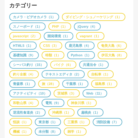
カテゴリー
カメラ・ビデオカメラ（1）
ダイビング・シュノーケリング（1）
スノーボード（1）
PHP（1）
jQuery（4）
javascript（2）
開発環境（1）
vagrant（1）
HTML5（1）
CSS（3）
鹿児島県（4）
奄美大島（6）
基礎知識（9）
特類（1）
Python（1）
伊豆大島（8）
シーバス釣り（15）
バイク（6）
共通法令（1）
釣り全般（4）
テキストエディタ（2）
自転車（1）
青森県（1）
旅（28）
千葉県（1）
福島県（1）
アクティビティ（10）
茨城県（3）
Web（11）
和歌山県（4）
電気（9）
神奈川県（1）
逆流性食道炎（2）
沖縄県（1）
扁桃炎（1）
怪談（1）
東京都（1）
三重県（1）
消防設備（7）
機械（1）
未分類（8）
雑学（1）