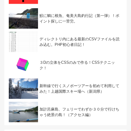
鮫に鯛に根魚、奄美大島釣行記（第一弾）！ポ
イント探しに一苦労。
ディレクトリ内にある最新のCSVファイルを読
み込む。PHP初心者日記！
３Dの立体をCSSのみで作る！CSSテクニッ
ク！
新幹線で行くスノボーツアーを初めて利用して
みた！上越国際スキー場へ（新潟県）
加計呂麻島、フェリーでわずか３０分で行けち
ゃう絶景の島！（アクセス編）