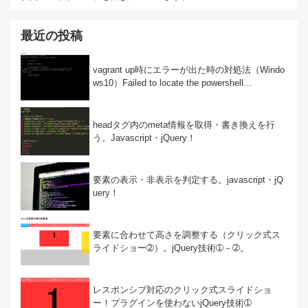
最近の投稿
vagrant up時にエラーが出た時の対処法（Windo
ws10）Failed to locate the powershell…
headタグ内のmeta情報を取得・書き換えを行
う。Javascript・jQuery！
要素の表示・非表示を判定する。javascript・jQ
uery！
要素に合わせて高さを調整する（クリック式ス
ライドショー➁）。jQuery技術➀－➁。
レスポンシブ対応のクリック式スライドショ
ー！プラグインを使わないjQuery技術➀