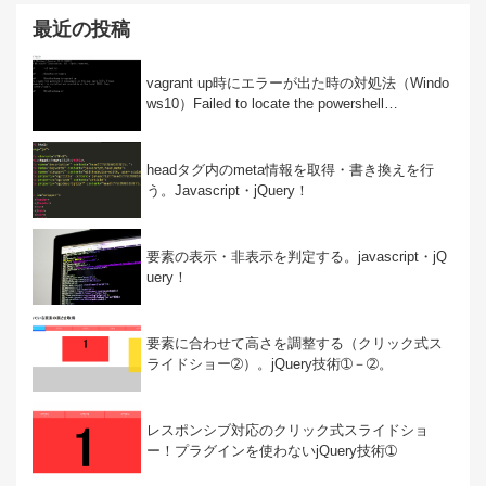
最近の投稿
vagrant up時にエラーが出た時の対処法（Windo
ws10）Failed to locate the powershell…
headタグ内のmeta情報を取得・書き換えを行
う。Javascript・jQuery！
要素の表示・非表示を判定する。javascript・jQ
uery！
要素に合わせて高さを調整する（クリック式ス
ライドショー➁）。jQuery技術➀－➁。
レスポンシブ対応のクリック式スライドショ
ー！プラグインを使わないjQuery技術➀