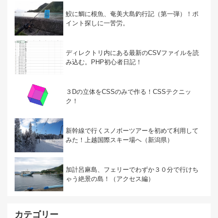
鮫に鯛に根魚、奄美大島釣行記（第一弾）！ポ
イント探しに一苦労。
ディレクトリ内にある最新のCSVファイルを読
み込む。PHP初心者日記！
３Dの立体をCSSのみで作る！CSSテクニッ
ク！
新幹線で行くスノボーツアーを初めて利用して
みた！上越国際スキー場へ（新潟県）
加計呂麻島、フェリーでわずか３０分で行けち
ゃう絶景の島！（アクセス編）
カテゴリー