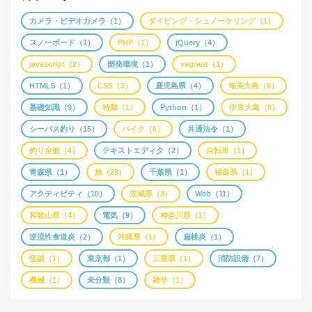
カメラ・ビデオカメラ（1）
ダイビング・シュノーケリング（1）
スノーボード（1）
PHP（1）
jQuery（4）
javascript（2）
開発環境（1）
vagrant（1）
HTML5（1）
CSS（3）
鹿児島県（4）
奄美大島（6）
基礎知識（9）
特類（1）
Python（1）
伊豆大島（8）
シーバス釣り（15）
バイク（6）
共通法令（1）
釣り全般（4）
テキストエディタ（2）
自転車（1）
青森県（1）
旅（28）
千葉県（1）
福島県（1）
アクティビティ（10）
茨城県（3）
Web（11）
和歌山県（4）
電気（9）
神奈川県（1）
逆流性食道炎（2）
沖縄県（1）
扁桃炎（1）
怪談（1）
東京都（1）
三重県（1）
消防設備（7）
機械（1）
未分類（8）
雑学（1）