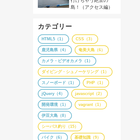
行けちゃう絶景の
島！（アクセス編）
カテゴリー
HTML5（1）
CSS（3）
鹿児島県（4）
奄美大島（6）
カメラ・ビデオカメラ（1）
ダイビング・シュノーケリング（1）
スノーボード（1）
PHP（1）
jQuery（4）
javascript（2）
開発環境（1）
vagrant（1）
伊豆大島（8）
シーバス釣り（15）
バイク（6）
基礎知識（9）