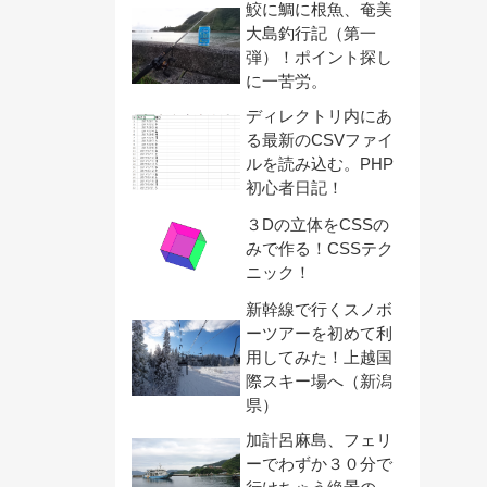
鮫に鯛に根魚、奄美
大島釣行記（第一
弾）！ポイント探し
に一苦労。
ディレクトリ内にあ
る最新のCSVファイ
ルを読み込む。PHP
初心者日記！
３Dの立体をCSSの
みで作る！CSSテク
ニック！
新幹線で行くスノボ
ーツアーを初めて利
用してみた！上越国
際スキー場へ（新潟
県）
加計呂麻島、フェリ
ーでわずか３０分で