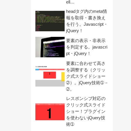
ell…
headタグ内のmeta情
報を取得・書き換え
を行う。Javascript・
jQuery！
要素の表示・非表示
を判定する。javascri
pt・jQuery！
要素に合わせて高さ
を調整する（クリッ
ク式スライドショー
➁）。jQuery技術➀－
➁。
レスポンシブ対応の
クリック式スライド
ショー！プラグイン
を使わないjQuery技
術➀