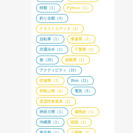
特類（1）
Python（1）
釣り全般（4）
テキストエディタ（2）
自転車（1）
青森県（1）
共通法令（1）
千葉県（1）
旅（28）
福島県（1）
アクティビティ（10）
茨城県（3）
Web（11）
和歌山県（4）
電気（9）
逆流性食道炎（2）
神奈川県（1）
扁桃炎（1）
沖縄県（1）
怪談（1）
東京都（1）
三重県（1）